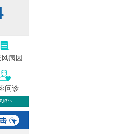
癜风病因
速问诊
风吗?
>