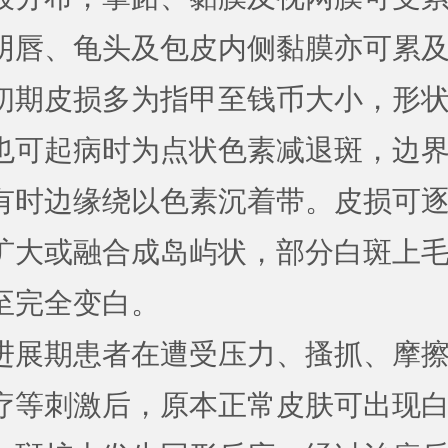
阴唇、龟头及包皮内侧黏膜亦可累
皮损多为指甲至钱币大小，形状
也可起病时为点状色素减退斑，边
有时边缘绕以色素沉着带。皮损可
扩大或融合成岛屿状，部分白斑上
至完全变白。
期患者在遭受压力、搔抓、摩擦
疗等刺激后，原本正常皮肤可出现