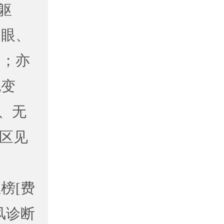
躯
如眼、
门；亦
也变
、无
斑区见
榜[费
风诊断