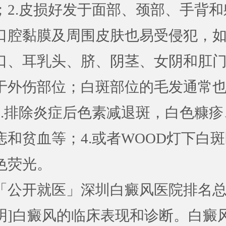
；2.皮损好发于面部、颈部、手背和
口腔黏膜及周围皮肤也易受侵犯，
口、耳乳头、脐、阴茎、女阴和肛
于外伤部位；白斑部位的毛发通常
3.排除炎症后色素减退斑，白色糠疹
痣和贫血等；4.或者WOOD灯下白
色荧光。
开就医」深圳白癜风医院排名总
明]白癜风的临床表现和诊断。白癜