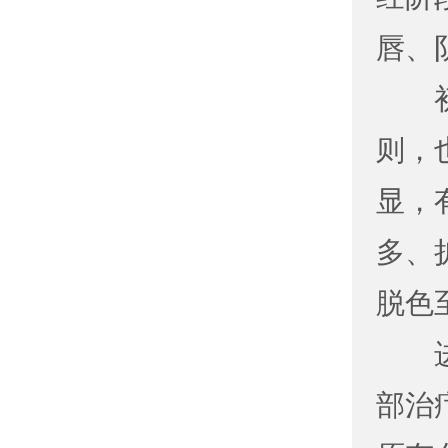
唇、
初期
则，
显，
多、
脱色
进展
部治