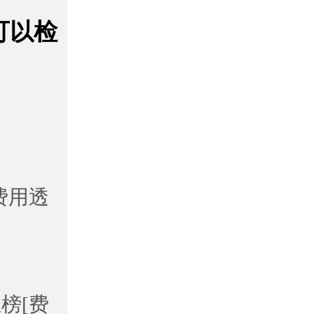
可以检
费用透
榜[费