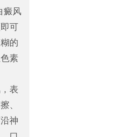
白癜风
斑即可
模糊的
性色素
，表
摩擦、
可沿神
累，口