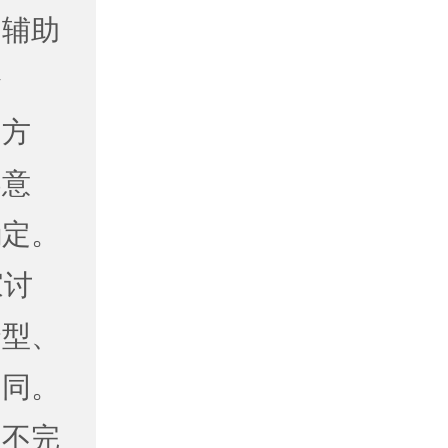
和辅助
分
疗方
导意
确定。
家讨
合型、
不同。
和不完