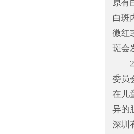
原有
白斑
微红
斑会
20
委员
在儿
异的
深圳