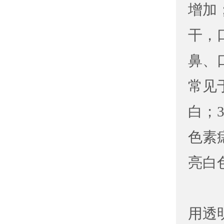
增加
干，
鼻、
常见
白；
色素
亮白
「公
用透