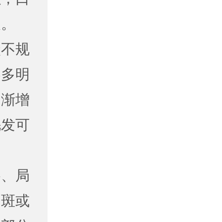
及。
不规
界多明
逐渐增
毛发可
、局
白斑或