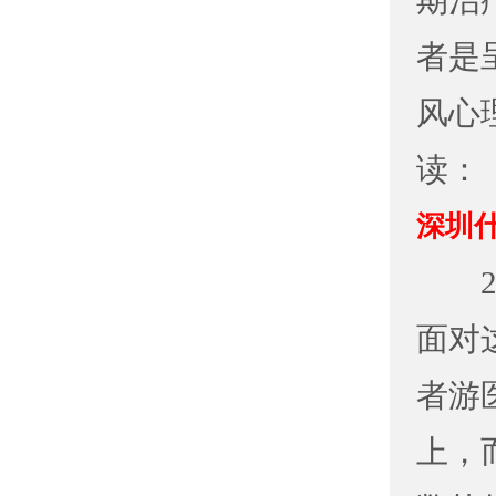
期治
者是
风心
读：
深圳
2、
面对
者游
上，