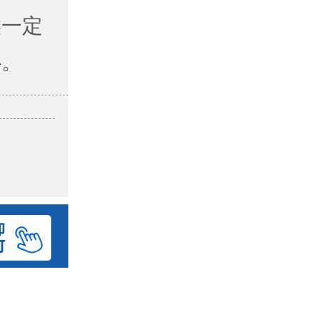
候一定
心。