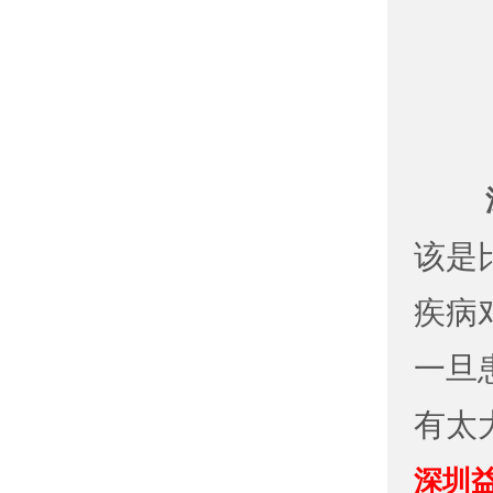
该是
疾病
一旦
有太
深圳