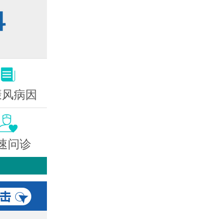
癜风病因
速问诊