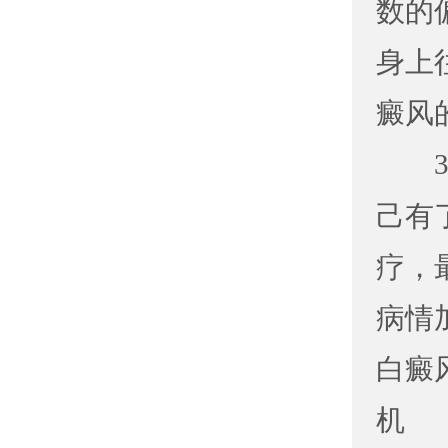
数的
身上
癜风
3
己有
疗，
病情
白癜
机