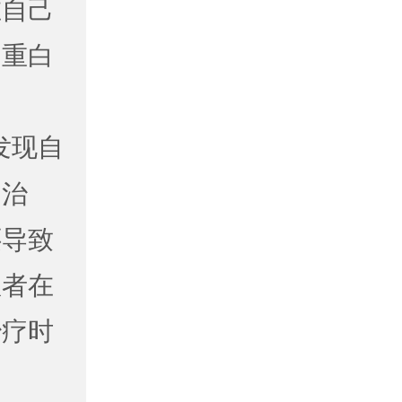
在自己
加重白
发现自
目治
还导致
患者在
治疗时