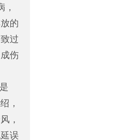
病，
排放的
导致过
造成伤
是
介绍，
癜风，
免延误