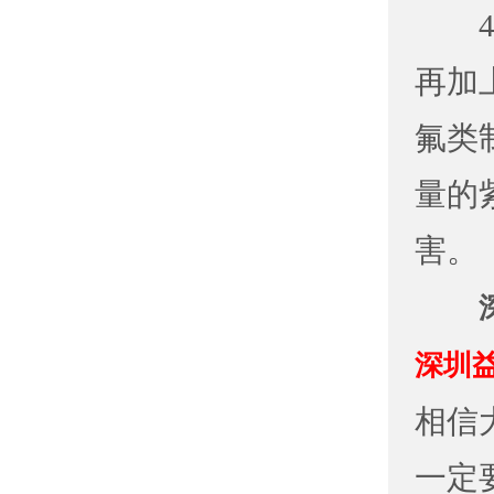
4、
再加
氟类
量的
害。
深圳
相信
一定