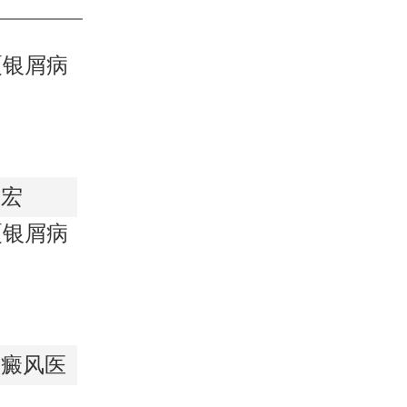
召宏
白癜风医