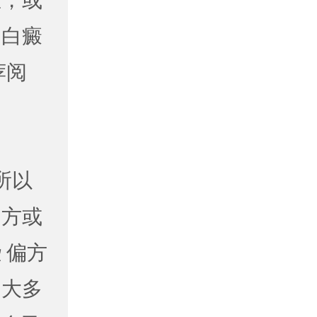
重，或
，白癜
荐阅
所以
偏方或
 偏方
。大多